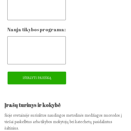
Nauja tikybos programa:
Įrašų turinys ir kokybė
Šioje svetainėje surinktos naudingos metodinės medžiagos nuorodos į
viešai paskelbtus arba tikybos mokytojų bei katechetų pasidalintus
šaltinius.