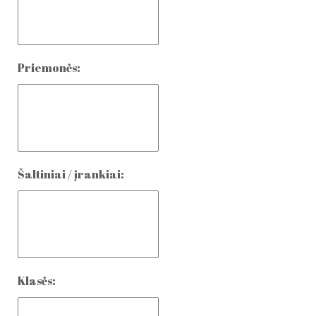
Priemonės:
Šaltiniai / įrankiai:
Klasės: