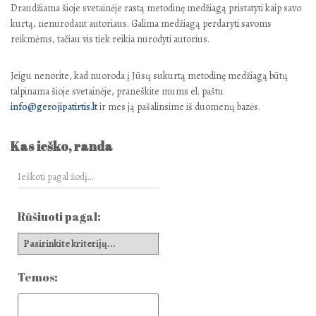
Draudžiama šioje svetainėje rastą metodinę medžiagą pristatyti kaip savo
kurtą, nenurodant autoriaus. Galima medžiagą perdaryti savoms
reikmėms, tačiau vis tiek reikia nurodyti autorius.
Jeigu nenorite, kad nuoroda į Jūsų sukurtą metodinę medžiagą būtų
talpinama šioje svetainėje, praneškite mums el. paštu
info@gerojipatirtis.lt
ir mes ją pašalinsime iš duomenų bazės.
Kas ieško, randa
Rūšiuoti pagal:
Temos: