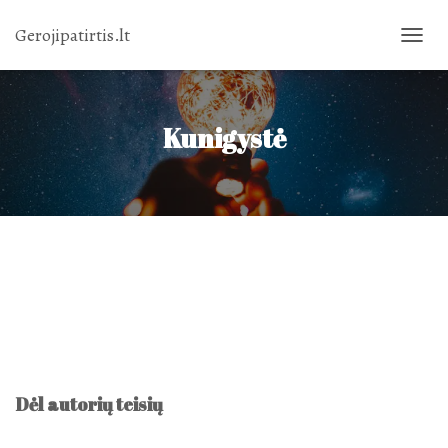
Gerojipatirtis.lt
TOGGL
NAVIG
Kunigystė
Dėl autorių teisių