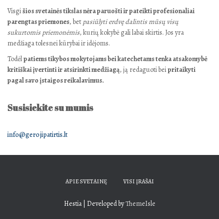
Visgi
šios svetainės tikslas nėra paruošti ir pateikti profesionaliai
parengtas priemones
, bet
pasiūlyti erdvę dalintis mūsų visų
sukurtomis priemonėmis
, kurių kokybė gali labai skirtis. Jos yra
medžiaga tolesnei kūrybai ir idėjoms.
Todėl
patiems tikybos mokytojams bei katechetams tenka atsakomybė
kritiškai įvertinti ir atsirinkti medžiagą
, ją redaguoti bei
pritaikyti
pagal savo įstaigos reikalavimus.
Susisiekite su mumis
info@gerojipatirtis.lt
APIE SVETAINĘ
VISI ĮRAŠAI
Hestia | Developed by
ThemeIsle