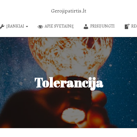
Gerojipatirtis.lt
ĮRANKIAI
APIE SVETAINĘ
PRISIJUNGTI
RE
Tolerancija