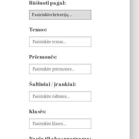
Rūšiuoti pagal:
Temos:
Priemonės:
Šaltiniai / įrankiai:
Klasės:
Nauja tikybos programa: