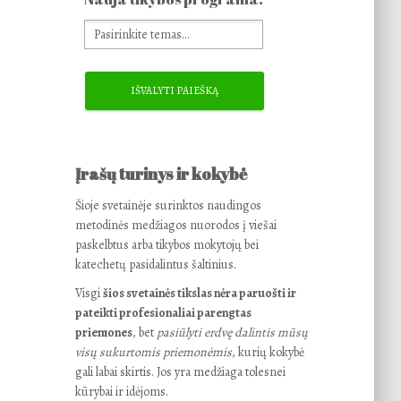
Įrašų turinys ir kokybė
Šioje svetainėje surinktos naudingos
metodinės medžiagos nuorodos į viešai
paskelbtus arba tikybos mokytojų bei
katechetų pasidalintus šaltinius.
Visgi
šios svetainės tikslas nėra paruošti ir
pateikti profesionaliai parengtas
priemones
, bet
pasiūlyti erdvę dalintis mūsų
visų sukurtomis priemonėmis
, kurių kokybė
gali labai skirtis. Jos yra medžiaga tolesnei
kūrybai ir idėjoms.