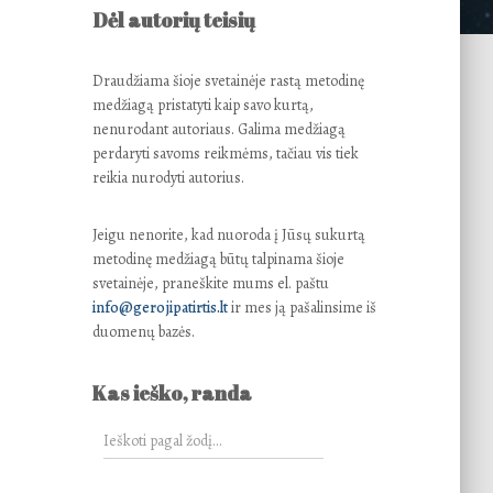
Dėl autorių teisių
Draudžiama šioje svetainėje rastą metodinę
medžiagą pristatyti kaip savo kurtą,
nenurodant autoriaus. Galima medžiagą
perdaryti savoms reikmėms, tačiau vis tiek
reikia nurodyti autorius.
Jeigu nenorite, kad nuoroda į Jūsų sukurtą
metodinę medžiagą būtų talpinama šioje
svetainėje, praneškite mums el. paštu
info@gerojipatirtis.lt
ir mes ją pašalinsime iš
duomenų bazės.
Kas ieško, randa