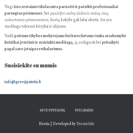
Visgi
šios svetainės tikslas nėra paruošti ir pateikti profesionaliai
parengtas priemones
, bet
pasiūlyti erdvę dalintis mūsų visų
sukurtomis priemonėmis
, kurių kokybė gali labai skirtis. Jos yra
medžiaga tolesnei kūrybai ir idėjoms.
Todėl
patiems tikybos mokytojams bei katechetams tenka atsakomybė
kritiškai įvertinti ir atsirinkti medžiagą
, ją redaguoti bei
pritaikyti
pagal savo įstaigos reikalavimus.
Susisiekite su mumis
info@gerojipatirtis.lt
APIE SVETAINĘ
VISI ĮRAŠAI
Hestia | Developed by
ThemeIsle