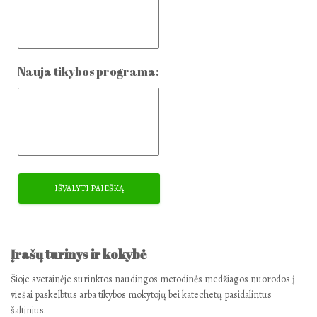
Nauja tikybos programa:
Įrašų turinys ir kokybė
Šioje svetainėje surinktos naudingos metodinės medžiagos nuorodos į
viešai paskelbtus arba tikybos mokytojų bei katechetų pasidalintus
šaltinius.