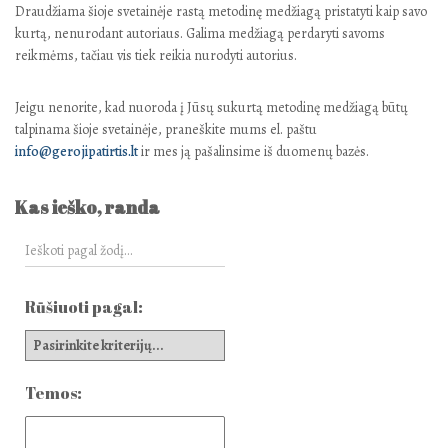
Draudžiama šioje svetainėje rastą metodinę medžiagą pristatyti kaip savo
kurtą, nenurodant autoriaus. Galima medžiagą perdaryti savoms
reikmėms, tačiau vis tiek reikia nurodyti autorius.
Jeigu nenorite, kad nuoroda į Jūsų sukurtą metodinę medžiagą būtų
talpinama šioje svetainėje, praneškite mums el. paštu
info@gerojipatirtis.lt
ir mes ją pašalinsime iš duomenų bazės.
Kas ieško, randa
Rūšiuoti pagal:
Temos: