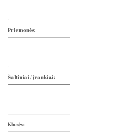
Priemonės:
Šaltiniai / įrankiai:
Klasės: