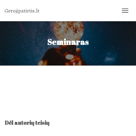
Gerojipatirtis.lt
TOGGL
NAVIG
Seminaras
Dėl autorių teisių