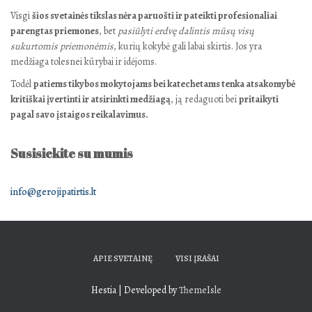
Visgi
šios svetainės tikslas nėra paruošti ir pateikti profesionaliai
parengtas priemones
, bet
pasiūlyti erdvę dalintis mūsų visų
sukurtomis priemonėmis
, kurių kokybė gali labai skirtis. Jos yra
medžiaga tolesnei kūrybai ir idėjoms.
Todėl
patiems tikybos mokytojams bei katechetams tenka atsakomybė
kritiškai įvertinti ir atsirinkti medžiagą
, ją redaguoti bei
pritaikyti
pagal savo įstaigos reikalavimus.
Susisiekite su mumis
info@gerojipatirtis.lt
APIE SVETAINĘ
VISI ĮRAŠAI
Hestia | Developed by
ThemeIsle