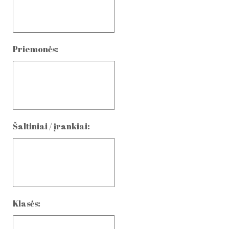
Priemonės:
Šaltiniai / įrankiai:
Klasės: