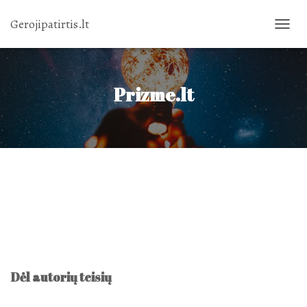
Gerojipatirtis.lt
TOGGL
NAVIG
Prizme.lt
Dėl autorių teisių