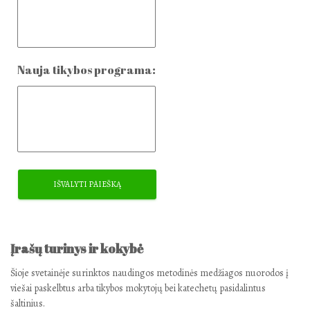
Nauja tikybos programa:
Įrašų turinys ir kokybė
Šioje svetainėje surinktos naudingos metodinės medžiagos nuorodos į
viešai paskelbtus arba tikybos mokytojų bei katechetų pasidalintus
šaltinius.