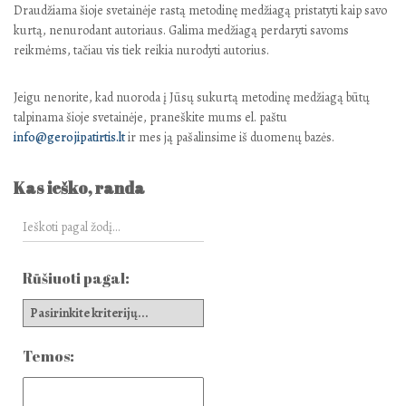
Draudžiama šioje svetainėje rastą metodinę medžiagą pristatyti kaip savo
kurtą, nenurodant autoriaus. Galima medžiagą perdaryti savoms
reikmėms, tačiau vis tiek reikia nurodyti autorius.
Jeigu nenorite, kad nuoroda į Jūsų sukurtą metodinę medžiagą būtų
talpinama šioje svetainėje, praneškite mums el. paštu
info@gerojipatirtis.lt
ir mes ją pašalinsime iš duomenų bazės.
Kas ieško, randa
Rūšiuoti pagal:
Temos: