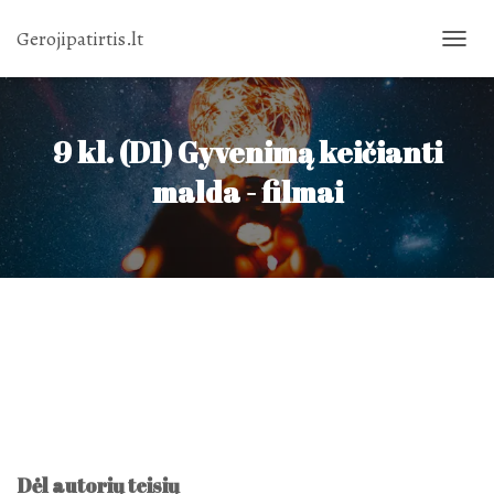
Gerojipatirtis.lt
TOGGL
NAVIG
9 kl. (D1) Gyvenimą keičianti
malda - filmai
Dėl autorių teisių