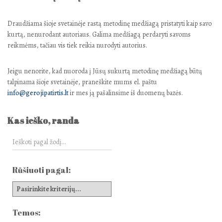
Draudžiama šioje svetainėje rastą metodinę medžiagą pristatyti kaip savo
kurtą, nenurodant autoriaus. Galima medžiagą perdaryti savoms
reikmėms, tačiau vis tiek reikia nurodyti autorius.
Jeigu nenorite, kad nuoroda į Jūsų sukurtą metodinę medžiagą būtų
talpinama šioje svetainėje, praneškite mums el. paštu
info@gerojipatirtis.lt
ir mes ją pašalinsime iš duomenų bazės.
Kas ieško, randa
Rūšiuoti pagal:
Temos: