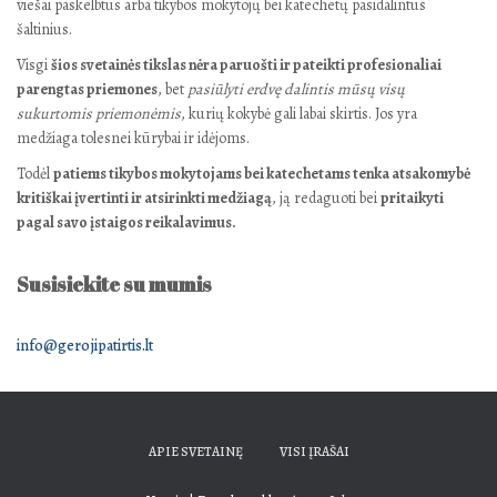
viešai paskelbtus arba tikybos mokytojų bei katechetų pasidalintus
šaltinius.
Visgi
šios svetainės tikslas nėra paruošti ir pateikti profesionaliai
parengtas priemones
, bet
pasiūlyti erdvę dalintis mūsų visų
sukurtomis priemonėmis
, kurių kokybė gali labai skirtis. Jos yra
medžiaga tolesnei kūrybai ir idėjoms.
Todėl
patiems tikybos mokytojams bei katechetams tenka atsakomybė
kritiškai įvertinti ir atsirinkti medžiagą
, ją redaguoti bei
pritaikyti
pagal savo įstaigos reikalavimus.
Susisiekite su mumis
info@gerojipatirtis.lt
APIE SVETAINĘ
VISI ĮRAŠAI