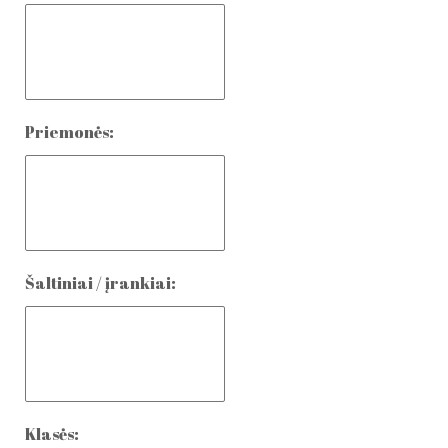
Priemonės:
Šaltiniai / įrankiai:
Klasės: