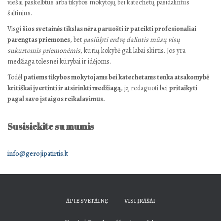
viešai paskelbtus arba tikybos mokytojų bei katechetų pasidalintus
šaltinius.
Visgi
šios svetainės tikslas nėra paruošti ir pateikti profesionaliai
parengtas priemones
, bet
pasiūlyti erdvę dalintis mūsų visų
sukurtomis priemonėmis
, kurių kokybė gali labai skirtis. Jos yra
medžiaga tolesnei kūrybai ir idėjoms.
Todėl
patiems tikybos mokytojams bei katechetams tenka atsakomybė
kritiškai įvertinti ir atsirinkti medžiagą
, ją redaguoti bei
pritaikyti
pagal savo įstaigos reikalavimus.
Susisiekite su mumis
info@gerojipatirtis.lt
APIE SVETAINĘ
VISI ĮRAŠAI