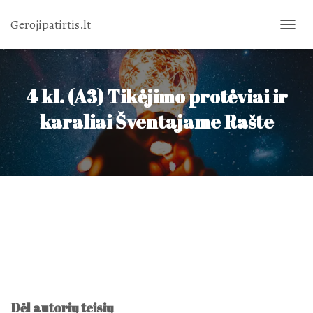
Gerojipatirtis.lt
TOGGL
NAVIG
4 kl. (A3) Tikėjimo protėviai ir
karaliai Šventajame Rašte
Dėl autorių teisių