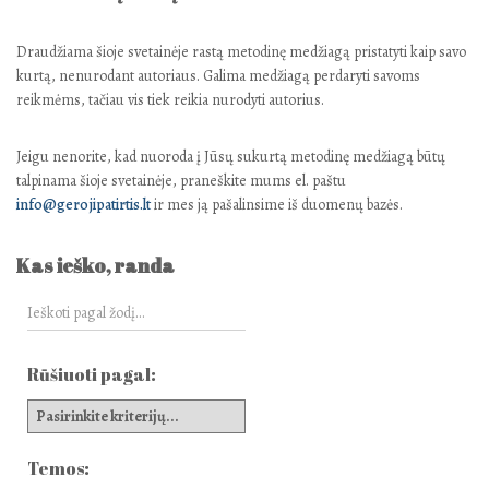
Draudžiama šioje svetainėje rastą metodinę medžiagą pristatyti kaip savo
kurtą, nenurodant autoriaus. Galima medžiagą perdaryti savoms
reikmėms, tačiau vis tiek reikia nurodyti autorius.
Jeigu nenorite, kad nuoroda į Jūsų sukurtą metodinę medžiagą būtų
talpinama šioje svetainėje, praneškite mums el. paštu
info@gerojipatirtis.lt
ir mes ją pašalinsime iš duomenų bazės.
Kas ieško, randa
Rūšiuoti pagal:
Temos: