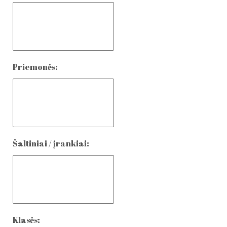
Priemonės:
Šaltiniai / įrankiai:
Klasės: