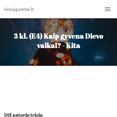
Gerojipatirtis.lt
TOGGL
NAVIG
3 kl. (E4) Kaip gyvena Dievo
vaikai? - Kita
Dėl autorių teisių