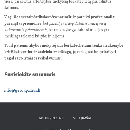
viešai paskelbtus arba tikybos mokytojų bei katechetų pasidalintus
šaltinius.
Visgi
šios svetainės tikslas nėra paruošti ir pateikti profesionaliai
parengtas priemones
, bet
pasiūlyti erdvę dalintis mūsų visų
sukurtomis priemonėmis
, kurių kokybė gali labai skirtis. Jos yra
medžiaga tolesnei kūrybai ir idėjoms.
Todėl
patiems tikybos mokytojams bei katechetams tenka atsakomybė
kritiškai įvertinti ir atsirinkti medžiagą
, ją redaguoti bei
pritaikyti
pagal savo įstaigos reikalavimus.
Susisiekite su mumis
info@gerojipatirtis.lt
APIE SVETAINĘ
VISI ĮRAŠAI