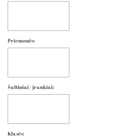
Priemonės:
Šaltiniai / įrankiai:
Klasės: