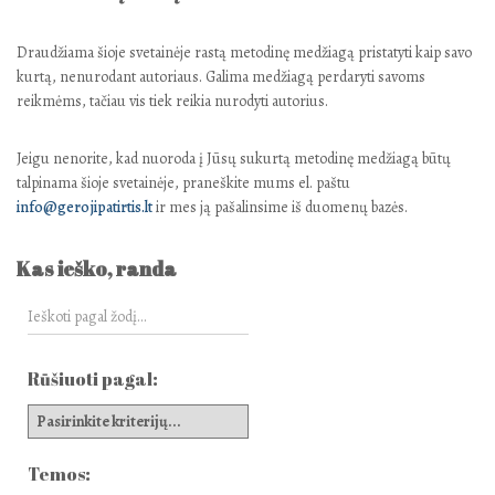
Draudžiama šioje svetainėje rastą metodinę medžiagą pristatyti kaip savo
kurtą, nenurodant autoriaus. Galima medžiagą perdaryti savoms
reikmėms, tačiau vis tiek reikia nurodyti autorius.
Jeigu nenorite, kad nuoroda į Jūsų sukurtą metodinę medžiagą būtų
talpinama šioje svetainėje, praneškite mums el. paštu
info@gerojipatirtis.lt
ir mes ją pašalinsime iš duomenų bazės.
Kas ieško, randa
Rūšiuoti pagal:
Temos: