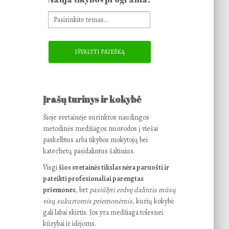
Įrašų turinys ir kokybė
Šioje svetainėje surinktos naudingos
metodinės medžiagos nuorodos į viešai
paskelbtus arba tikybos mokytojų bei
katechetų pasidalintus šaltinius.
Visgi
šios svetainės tikslas nėra paruošti ir
pateikti profesionaliai parengtas
priemones
, bet
pasiūlyti erdvę dalintis mūsų
visų sukurtomis priemonėmis
, kurių kokybė
gali labai skirtis. Jos yra medžiaga tolesnei
kūrybai ir idėjoms.