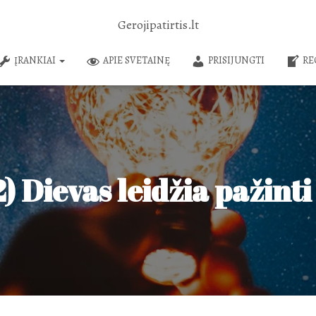
Gerojipatirtis.lt
ĮRANKIAI
APIE SVETAINĘ
PRISIJUNGTI
RE
2) Dievas leidžia pažint