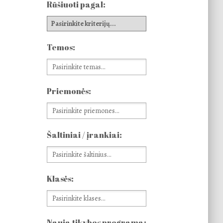
Rūšiuoti pagal:
Temos:
Priemonės:
Šaltiniai / įrankiai:
Klasės:
Nauja tikybos programa: