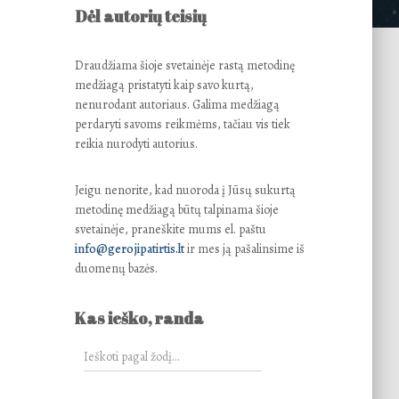
Dėl autorių teisių
Draudžiama šioje svetainėje rastą metodinę
medžiagą pristatyti kaip savo kurtą,
nenurodant autoriaus. Galima medžiagą
perdaryti savoms reikmėms, tačiau vis tiek
reikia nurodyti autorius.
Jeigu nenorite, kad nuoroda į Jūsų sukurtą
metodinę medžiagą būtų talpinama šioje
svetainėje, praneškite mums el. paštu
info@gerojipatirtis.lt
ir mes ją pašalinsime iš
duomenų bazės.
Kas ieško, randa