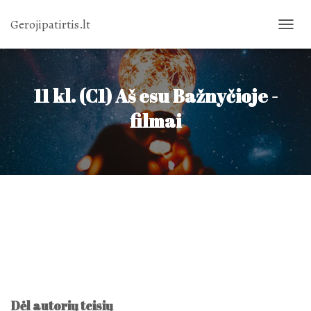
Gerojipatirtis.lt
TOGGL
NAVIG
11 kl. (C1) Aš esu Bažnyčioje -
filmai
Dėl autorių teisių