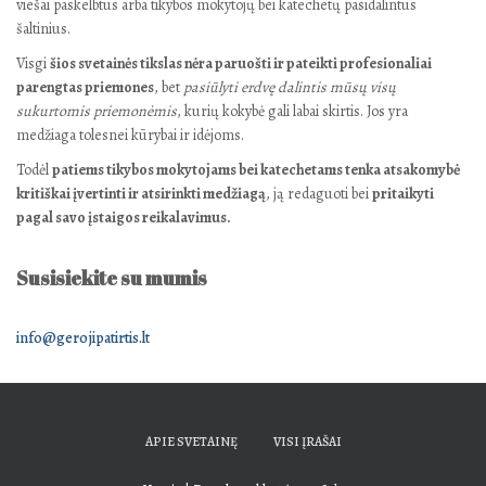
viešai paskelbtus arba tikybos mokytojų bei katechetų pasidalintus
šaltinius.
Visgi
šios svetainės tikslas nėra paruošti ir pateikti profesionaliai
parengtas priemones
, bet
pasiūlyti erdvę dalintis mūsų visų
sukurtomis priemonėmis
, kurių kokybė gali labai skirtis. Jos yra
medžiaga tolesnei kūrybai ir idėjoms.
Todėl
patiems tikybos mokytojams bei katechetams tenka atsakomybė
kritiškai įvertinti ir atsirinkti medžiagą
, ją redaguoti bei
pritaikyti
pagal savo įstaigos reikalavimus.
Susisiekite su mumis
info@gerojipatirtis.lt
APIE SVETAINĘ
VISI ĮRAŠAI