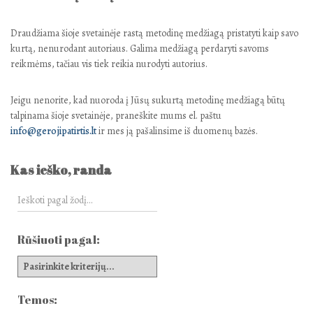
Draudžiama šioje svetainėje rastą metodinę medžiagą pristatyti kaip savo
kurtą, nenurodant autoriaus. Galima medžiagą perdaryti savoms
reikmėms, tačiau vis tiek reikia nurodyti autorius.
Jeigu nenorite, kad nuoroda į Jūsų sukurtą metodinę medžiagą būtų
talpinama šioje svetainėje, praneškite mums el. paštu
info@gerojipatirtis.lt
ir mes ją pašalinsime iš duomenų bazės.
Kas ieško, randa
Rūšiuoti pagal:
Temos: