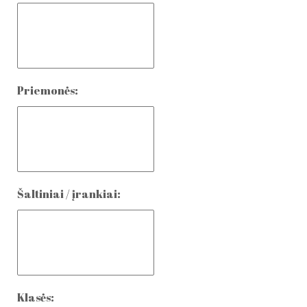
Priemonės:
Šaltiniai / įrankiai:
Klasės: